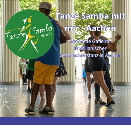
Tanze Samba mit
mir - Aachen
Samba de Gafieira -
Brasilianischer
Gesellschaftstanz in Aachen