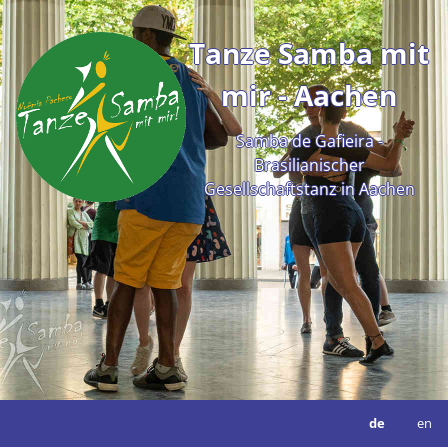
Tanze Samba mit
mir - Aachen
Samba de Gafieira -
Brasilianischer
Gesellschaftstanz in Aachen
de
en