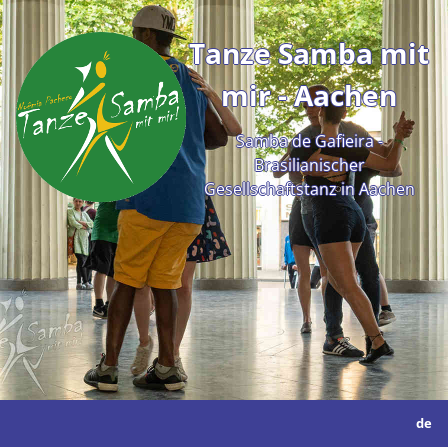
Tanze Samba mit
mir - Aachen
Samba de Gafieira -
Brasilianischer
Gesellschaftstanz in Aachen
de