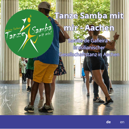
Tanze Samba mit
mir - Aachen
Samba de Gafieira -
Brasilianischer
Gesellschaftstanz in Aachen
de
en