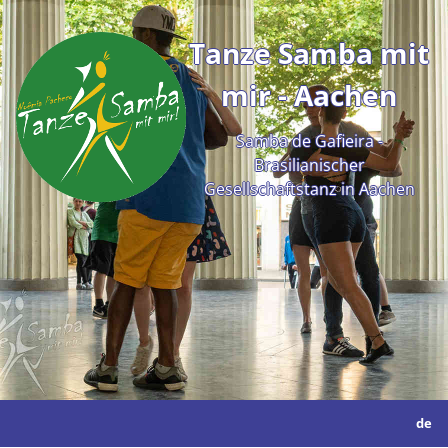
Tanze Samba mit
mir - Aachen
Samba de Gafieira -
Brasilianischer
Gesellschaftstanz in Aachen
de