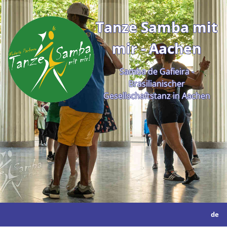
Tanze Samba mit
mir - Aachen
Samba de Gafieira -
Brasilianischer
Gesellschaftstanz in Aachen
de