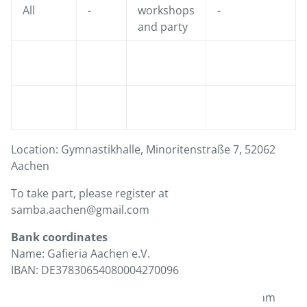
All
-
workshops
-
and party
Location: Gymnastikhalle, Minoritenstraße 7, 52062
Aachen
To take part, please register at
samba.aachen@gmail.com
Bank coordinates
Name: Gafieria Aachen e.V.
IBAN: DE37830654080004270096
We are looking forward to a weekend full of rhythm