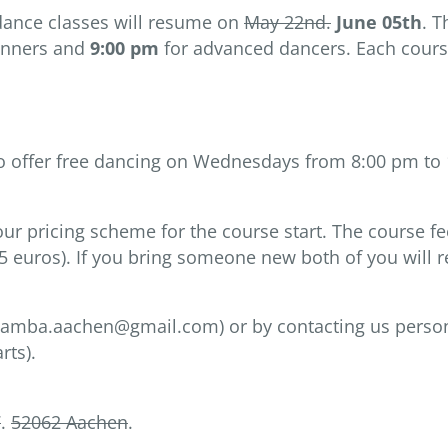
dance classes will resume on
May 22nd.
June 05th
. T
inners and
9:00 pm
for advanced dancers. Each course
also offer free dancing on Wednesdays from 8:00 pm t
our pricing scheme for the course start. The course f
5 euros). If you bring someone new both of you will 
samba.aachen@gmail.com) or by contacting us personal
rts).
7
.
52062 Aachen
.