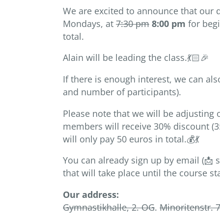
We are excited to announce that our 
Mondays, at
7:30 pm
8:00 pm
for beg
total.
Alain will be leading the class.💃🏻🎉
If there is enough interest, we can 
and number of participants).
Please note that we will be adjusting 
members will receive 30% discount (3
will only pay 50 euros in total.💰💃
You can already sign up by email (📩 
that will take place until the course sta
Our address:
Gymnastikhalle, 2. OG
.
Minoritenstr. 