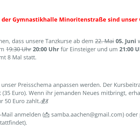
 der Gymnastikhalle Minoritenstraße sind unser
önnen, dass unsere Tanzkurse ab dem
22. Mai
05. Juni
w
 um
19:30 Uhr
20:00 Uhr
für Einsteiger und um
21:00 U
t 8 Mal statt.
t unser Preisschema anpassen werden. Der Kursbeitrag
 (35 Euro). Wenn ihr jemanden Neues mitbringt, erhal
 50 Euro zahlt.💰💃
 E-Mail anmelden (📩 samba.aachen@gmail.com) oder 
attfindet).