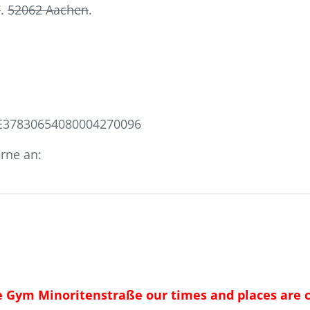
7
.
52062 Aachen
.
 DE37830654080004270096
rne an:
he Gym Minoritenstraße our times and places are 