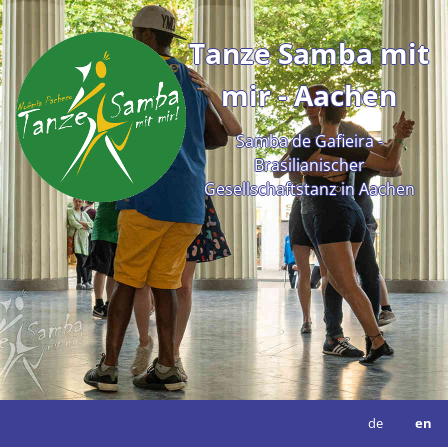
Tanze Samba mit
mir - Aachen
Samba de Gafieira -
Brasilianischer
Gesellschaftstanz in Aachen
de
en