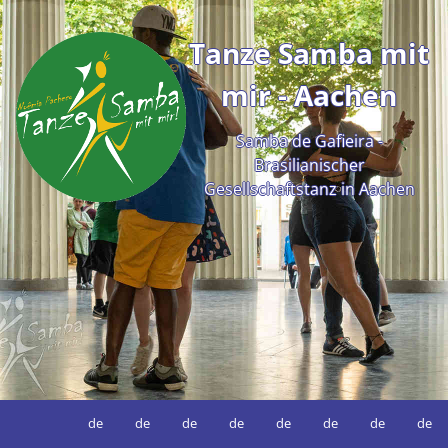
Tanze Samba mit
mir - Aachen
Samba de Gafieira -
Brasilianischer
Gesellschaftstanz in Aachen
de
de
de
de
de
de
de
de